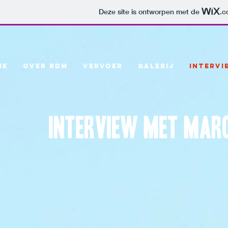
Deze site is ontworpen met de
.c
ME
OVER RDM
VERVOER
GALERIJ
INTERVI
interview met mar